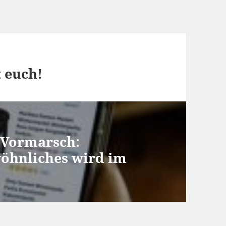
 euch!
 Vormarsch:
öhnliches wird im