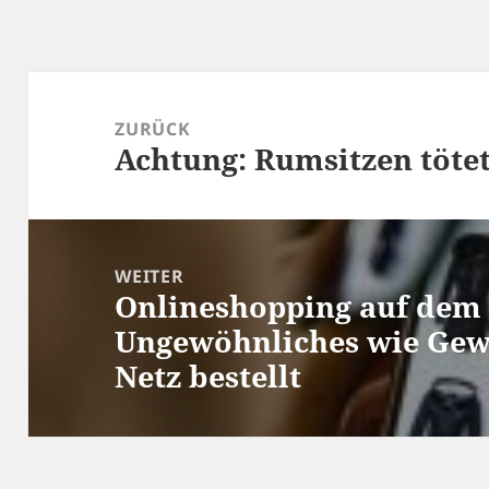
Beitragsnavigation
ZURÜCK
Achtung: Rumsitzen tötet
Vorheriger
Beitrag:
WEITER
Onlineshopping auf dem
Nächster
Ungewöhnliches wie Gew
Beitrag:
Netz bestellt