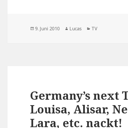
Veröffentlicht
Autor
Kategorien
9. Juni 2010
Lucas
TV
am
Germany’s next 
Louisa, Alisar, Ne
Lara, etc. nackt!