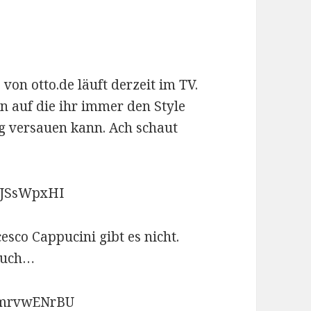
on otto.de läuft derzeit im TV.
n auf die ihr immer den Style
ag versauen kann. Ach schaut
iJSsWpxHI
esco Cappucini gibt es nicht.
auch…
RkmrvwENrBU