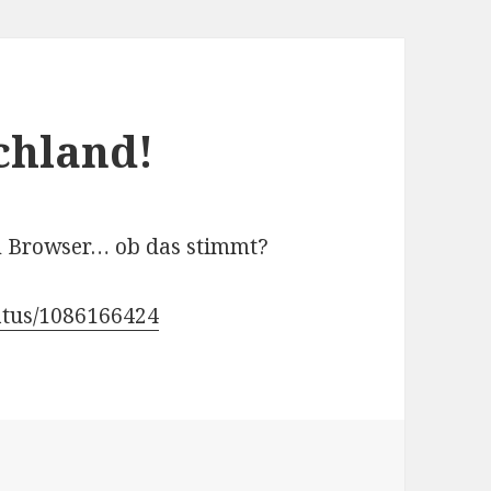
chland!
im Browser… ob das stimmt?
tatus/1086166424