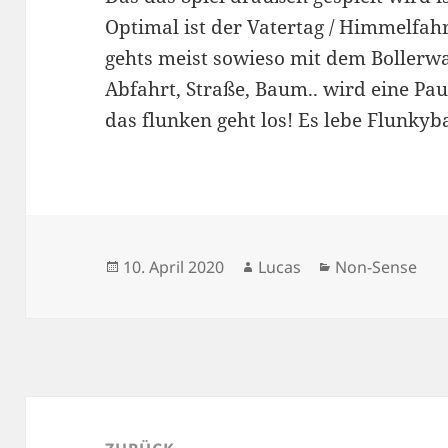
Optimal ist der Vatertag / Himmelfahr
gehts meist sowieso mit dem Bollerw
Abfahrt, Straße, Baum.. wird eine Pa
das flunken geht los! Es lebe Flunkyba
Veröffentlicht
Autor
Kategorien
10. April 2020
Lucas
Non-Sense
am
Beitragsnavigation