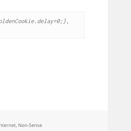
ldenCookie.delay=0;}, 
en
Internet
,
Non-Sense