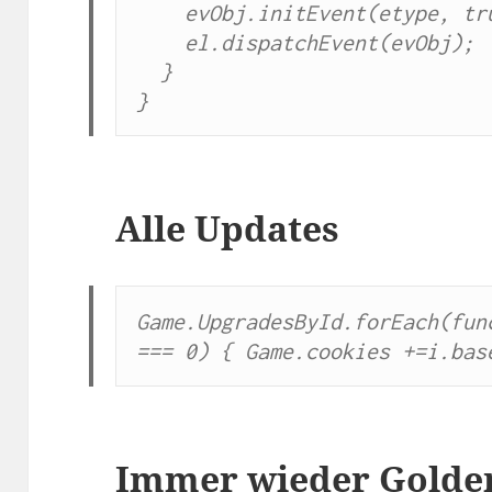
    evObj.initEvent(etype, true, false);

    el.dispatchEvent(evObj);

  }

}
Alle Updates
Game.UpgradesById.forEach(func
=== 0) { Game.cookies +=i.bas
Immer wieder Golde