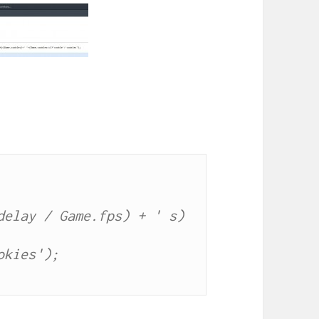
elay / Game.fps) + ' s) 
kies');
