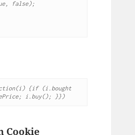
tion(i) {if (i.bought 
ePrice; i.buy(); }})
n Cookie