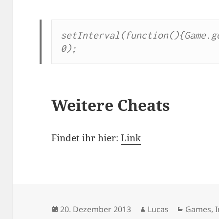
setInterval(function(){Game.go
0);
Weitere Cheats
Findet ihr hier:
Link
Veröffentlicht
Autor
Kategori
20. Dezember 2013
Lucas
Games
,