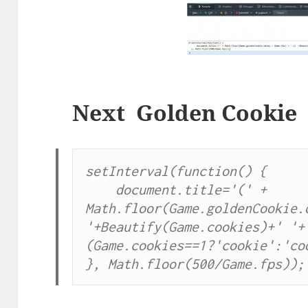
Next Golden Cookie
setInterval(function() {

    document.title='(' + 
Math.floor(Game.goldenCookie.d
'+Beautify(Game.cookies)+' '+
(Game.cookies==1?'cookie':'coo
}, Math.floor(500/Game.fps));