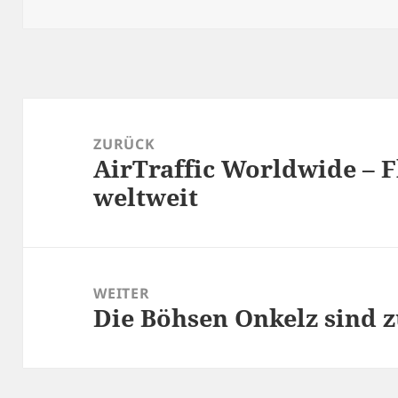
am
Beitragsnavigation
ZURÜCK
AirTraffic Worldwide – 
Vorheriger
weltweit
Beitrag:
WEITER
Die Böhsen Onkelz sind 
Nächster
Beitrag: