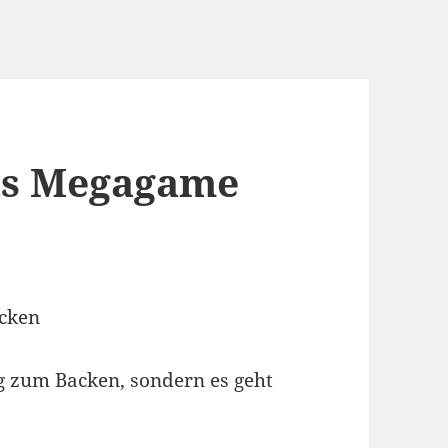
das Megagame
acken
ng zum Backen, sondern es geht
!