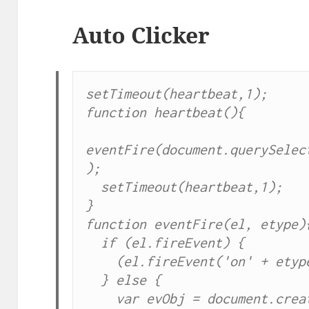
Auto Clicker
setTimeout(heartbeat,1);

function heartbeat(){

eventFire(document.querySelec
);

  setTimeout(heartbeat,1);

}

function eventFire(el, etype){
  if (el.fireEvent) {

    (el.fireEvent('on' + etype));

  } else {

    var evObj = document.createEvent('Events');
