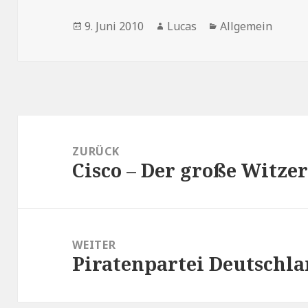
Veröffentlicht
Autor
Kategorien
9. Juni 2010
Lucas
Allgemein
am
Beitragsnavigation
ZURÜCK
Cisco – Der große Witzer
Vorheriger
Beitrag:
WEITER
Piratenpartei Deutschl
Nächster
Beitrag: