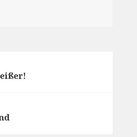
eißer!
and